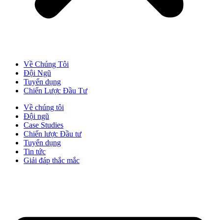
Về Chúng Tôi
Đội Ngũ
Tuyển dụng
Chiến Lược Đầu Tư​
Về chúng tôi
Đội ngũ
Case Studies
Chiến lược Đầu tư
Tuyển dụng
Tin tức
Giải đáp thắc mắc