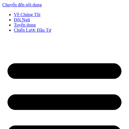
Chuyển đến nội dung
Về Chúng Tôi
Đội Ngũ
Tuyển dụng
Chiến Lược Đầu Tư​