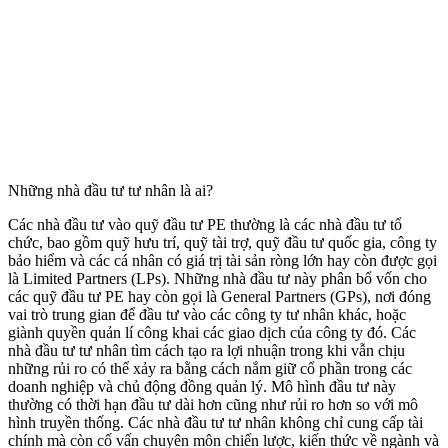
Những nhà đầu tư tư nhân là ai?
Các nhà đầu tư vào quỹ đầu tư PE thường là các nhà đầu tư tổ
chức, bao gồm quỹ hưu trí, quỹ tài trợ, quỹ đầu tư quốc gia, công ty
bảo hiểm và các cá nhân có giá trị tài sản ròng lớn hay còn được gọi
là Limited Partners (LPs). Những nhà đầu tư này phân bổ vốn cho
các quỹ đầu tư PE hay còn gọi là General Partners (GPs), nơi đóng
vai trò trung gian để đầu tư vào các công ty tư nhân khác, hoặc
giành quyền quản lí công khai các giao dịch của công ty đó. Các
nhà đầu tư tư nhân tìm cách tạo ra lợi nhuận trong khi vẫn chịu
những rủi ro có thể xảy ra bằng cách nắm giữ cổ phần trong các
doanh nghiệp và chủ động đồng quản lý. Mô hình đầu tư này
thường có thời hạn đầu tư dài hơn cũng như rủi ro hơn so với mô
hình truyền thống. Các nhà đầu tư tư nhân không chỉ cung cấp tài
chính mà còn cố vấn chuyên môn chiến lược, kiến thức về ngành và