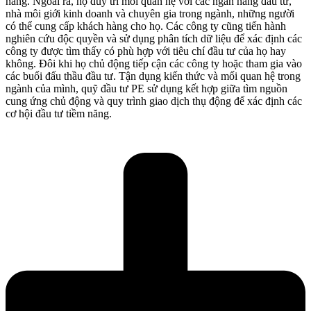
năng. Ngoài ra, họ duy trì mối quan hệ với các ngân hàng đầu tư,
nhà môi giới kinh doanh và chuyên gia trong ngành, những người
có thể cung cấp khách hàng cho họ. Các công ty cũng tiến hành
nghiên cứu độc quyền và sử dụng phân tích dữ liệu để xác định các
công ty được tìm thấy có phù hợp với tiêu chí đầu tư của họ hay
không. Đôi khi họ chủ động tiếp cận các công ty hoặc tham gia vào
các buổi đấu thầu đầu tư. Tận dụng kiến thức và mối quan hệ trong
ngành của mình, quỹ đầu tư PE sử dụng kết hợp giữa tìm nguồn
cung ứng chủ động và quy trình giao dịch thụ động để xác định các
cơ hội đầu tư tiềm năng.