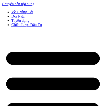
Chuyển đến nội dung
Về Chúng Tôi
Đội Ngũ
Tuyển dụng
Chiến Lược Đầu Tư​