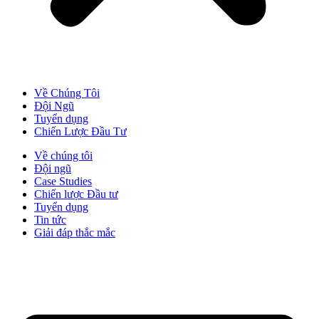
Về Chúng Tôi
Đội Ngũ
Tuyển dụng
Chiến Lược Đầu Tư​
Về chúng tôi
Đội ngũ
Case Studies
Chiến lược Đầu tư
Tuyển dụng
Tin tức
Giải đáp thắc mắc